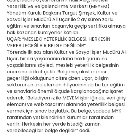
Yeterlilik ve Belgelendirme Merkezi (MEYEM)
Yönetim Kurulu Başkanı Turgut Şimşek, Kültür ve
Sosyal İşler Müdürü Ali Uçar ile 2 ay süren zorlu
eğitimi ve sınavları başarıyla geçip sertifika almaya
hak kazanan kursiyerler katıldı.
UÇAR; “MESLEKİ YETERLİLİK BELGESİ, HERKESİN
VEREBİLECEĞİ BİR BELGE DEĞİLDİR”
Törende ilk söz alan Kültür ve Sosyal İşler Müdürü Ali
Uçar, bir ilki yaşamanın daha haklı gururunu
yaşadıklarını söyledi, mesleki yeterlilik belgesinin
önemine dikkat çekti. Belgenin, uluslararası
geçerliliği olduğunun altını çizen Uçar, bilişim
sektörünün ara eleman ihtiyacının da bu tür eğitim
ve sınavlarla önemli ölçüde karşılanacağına işaret
ederek; “Belediyemiz ile MEYEM işbirliğinde, veri giriş
elemanı ve web tasarımı alanında yeterlilik belgesi
vermek için sınav başlattık. Bu belge, sadece MYK
tarafından yetkilendirilen kurumlar tarafından
verilir. Herkesin her yerde istediği zaman
verebileceği bir belge değildir” dedi.