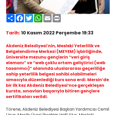
Paylaş
Facebook
Twitter
WhatsApp
Email
Print
Tarih:
10 Kasım 2022 Perşembe 19:33
Akdeniz Belediyesi’nin, Mesleki Yeterlilik ve
Belgelendirme Merkezi (MEYEM) işbirliğinde,
üniversite mezunu gençlerin “veri giriş
elemanı” ve “web çoklu ortam geliştirici (web
tasarımcı)” alanında uluslararası geçerliliğe
sahip yeterlilik belgesi sahibi olabilmeleri
amacıyla düzenlediği kurs sona erdi. Mersin’de
bir ilk kez Akdeniz Belediyesi’nce gerçekleşen
kursta, sınavları başarıyla bitiren gençlere
sertifikaları verildi.
Törene, Akdeniz Belediyesi Başkan Yardımcısı Cemil
Uzun, Meclis Üyesi İbrahim Halil Aluç, Mesleki