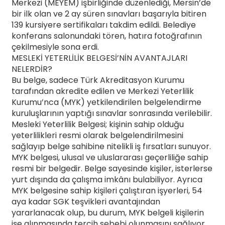
Merkezi (MEYEM) işbirliğinde düzenlediği, Mersin’de
bir ilk olan ve 2 ay süren sınavları başarıyla bitiren
139 kursiyere sertifikaları takdim edildi. Belediye
konferans salonundaki tören, hatıra fotoğrafının
çekilmesiyle sona erdi.
MESLEKİ YETERLİLİK BELGESİ’NİN AVANTAJLARI
NELERDİR?
Bu belge, sadece Türk Akreditasyon Kurumu
tarafından akredite edilen ve Merkezi Yeterlilik
Kurumu’nca (MYK) yetkilendirilen belgelendirme
kuruluşlarının yaptığı sınavlar sonrasında verilebilir.
Mesleki Yeterlilik Belgesi; kişinin sahip olduğu
yeterlilikleri resmi olarak belgelendirilmesini
sağlayıp belge sahibine nitelikli iş fırsatları sunuyor.
MYK belgesi, ulusal ve uluslararası geçerliliğe sahip
resmi bir belgedir. Belge sayesinde kişiler, isterlerse
yurt dışında da çalışma imkânı bulabiliyor. Ayrıca
MYK belgesine sahip kişileri çalıştıran işyerleri, 54
aya kadar SGK teşvikleri avantajından
yararlanacak olup, bu durum, MYK belgeli kişilerin
işe alınmasında tercih sebebi olunmasını sağlıyor.