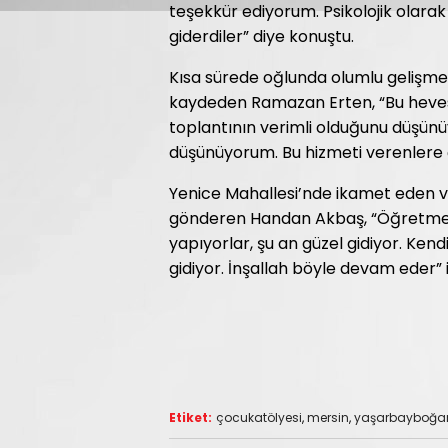
teşekkür ediyorum. Psikolojik olarak
giderdiler” diye konuştu.
Kısa sürede oğlunda olumlu gelişme
kaydeden Ramazan Erten, “Bu hevesi
toplantının verimli olduğunu düşünü
düşünüyorum. Bu hizmeti verenlere 
Yenice Mahallesi’nde ikamet eden v
gönderen Handan Akbaş, “Öğretmenler
yapıyorlar, şu an güzel gidiyor. Kend
gidiyor. İnşallah böyle devam eder” i
Etiket:
çocukatölyesi
,
mersin
,
yaşarbayboğan