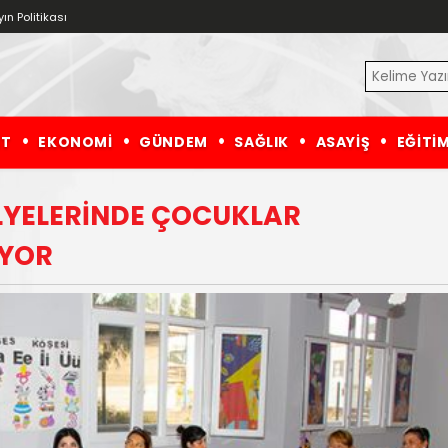
ın Politikası
ET
EKONOMİ
GÜNDEM
SAĞLIK
ASAYİŞ
EĞİTİ
LYELERİNDE ÇOCUKLAR
İYOR