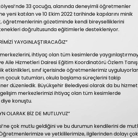
ölyesi’nde 33 çocuğa, alanında deneyimli öğretmenler
e yeni katılan ve 10 Ekim 2022 tarihinde kapılarını minik
 öğretmenlerinin gözetiminde kendi bireyselliklerini
tenekleri doğrultusunda eğitimlerle destekleniyor.
RİMİZİ YAYGINLAŞTIRACAĞIZ”
 merkezlerini, ihtiyaç olan tüm kesimlerde yaygınlaştırma
e Aile Hizmetleri Dairesi Eğitim Koordinatörü Özlem Tanışı
k etkinlikleri, sınıf içerisinde öğretmenlerimiz uyguluyorlar
yn çocuk tutumları, okula başlama süreçlerini takip
iner düzenledik. Büyükşehir Belediyesi olarak da bu hizmet
k gelişim merkezlerimizi ihtiyaç olan tüm kesimlerde
diye konuştu.
YN OLARAK BİZ DE MUTLUYUZ”
i’ne çok mutlu geldiğini ve bu durumun kendilerini de mut
ğretmenlerimize ve yetkililerimize, ilgilerinden dolayı çok