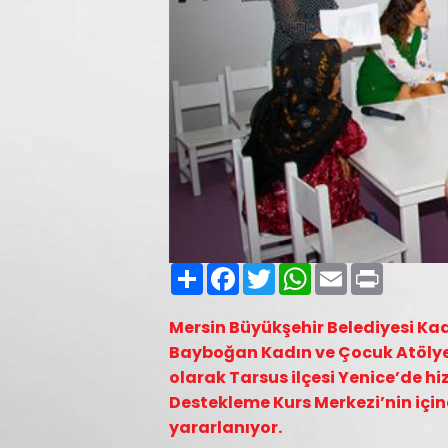
Paylaş
Facebook
Twitter
WhatsApp
Email
Print
Mersin Büyükşehir Belediyesi Kad
Bayboğan Kadın ve Çocuk Atölyesi
olarak Tarsus ilçesi Yenice’de h
Destekleme Kurs Merkezi’nin içi
yararlanıyor.