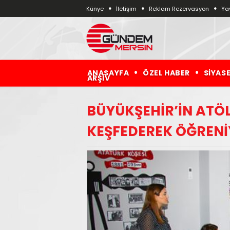
Künye
İletişim
Reklam Rezervasyon
Yay
ANASAYFA
ÖZEL HABER
SİYAS
ARŞİV
BÜYÜKŞEHİR’İN ATÖ
KEŞFEDEREK ÖĞREN