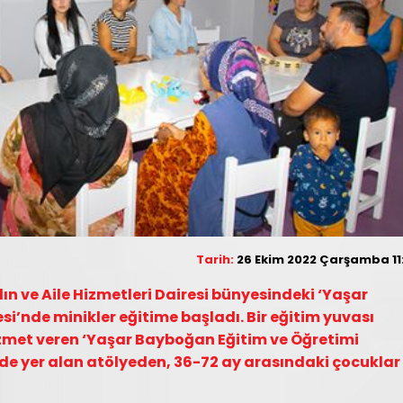
Tarih:
26 Ekim 2022 Çarşamba 11
ın ve Aile Hizmetleri Dairesi bünyesindeki ‘Yaşar
’nde minikler eğitime başladı. Bir eğitim yuvası
izmet veren ‘Yaşar Bayboğan Eğitim ve Öğretimi
nde yer alan atölyeden, 36-72 ay arasındaki çocuklar