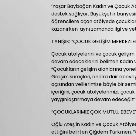
‘Yaşar Bayboğan Kadın ve Çocuk At
destek sağlıyor. Büyükşehir bünyesin
öğrencilere açan atölyede çocuklar,
kazanırken, aynı zamanda ilgi ve ye
TANIŞIK: “ÇOCUK GELİŞİM MERKEZLE
Çocuk atölyelerini ve çocuk gelişim
devam edeceklerini belirten Kadın v
“Çocukların gelişim alanlarına yöneli
Gelişim süreçleri, onlara dair ebeve
açısından velilerimize böyle bir sem
içeriğini, çocuk atölyelerimizi, çocu
yaygınlaştırmaya devam edeceğiz” 
“ÇOCUKLARIMIZ ÇOK MUTLU, EBEVE
Oğlu Ateş’in Kadın ve Çocuk Atölyes
ettiğini belirten Çiğdem Türkmen, “Ö