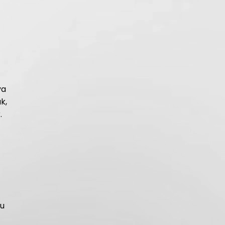
ya
k,
.
lu