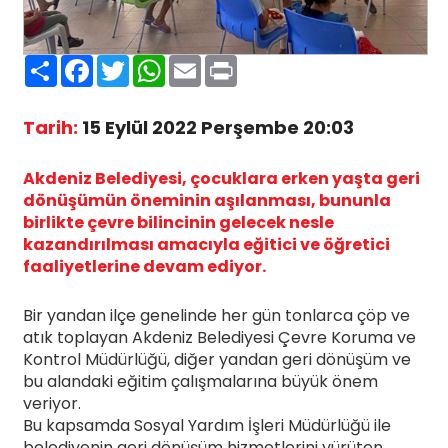
Paylaş
Facebook
Twitter
WhatsApp
Email
Print
Tarih:
15 Eylül 2022 Perşembe 20:03
Akdeniz Belediyesi, çocuklara erken yaşta geri
dönüşümün öneminin aşılanması, bununla
birlikte çevre bilincinin gelecek nesle
kazandırılması amacıyla eğitici ve öğretici
faaliyetlerine devam ediyor.
Bir yandan ilçe genelinde her gün tonlarca çöp ve
atık toplayan Akdeniz Belediyesi Çevre Koruma ve
Kontrol Müdürlüğü, diğer yandan geri dönüşüm ve
bu alandaki eğitim çalışmalarına büyük önem
veriyor.
Bu kapsamda Sosyal Yardım İşleri Müdürlüğü ile
belediyenin geri dönüşüm hizmetlerini yürüten