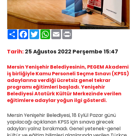
Paylaş
Facebook
Twitter
WhatsApp
Email
Print
Tarih:
25 Ağustos 2022 Perşembe 15:47
Mersin Yenişehir Belediyesinin, PEGEM Akademi
iş birliğiyle Kamu Personeli Seçme Sınavı (KPSS)
adaylarına verdiği ücretsiz genel tekrar
programı eğitimleri başladı. Yenişehir
Belediyesi Atatürk Kültür Merkezinde verilen
eğitimlere adaylar yoğun ilgi gösterdi.
Mersin Yenişehir Belediyesi, 18 Eylül Pazar günü
yapılacağı açıklanan KPSS için sınava girecek
adayları yalnız bırakmadı. Genel yetenek-genel
kültür ve eğitim bilimleri alanlarında verilen Türkçe,