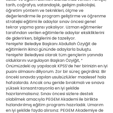
tarih, coğrafya, vatandaşlık, gelişim psikolojisi,
öğretim yöntem ve teknikleri, ölçme ve
değerlendirme ile program geliştirme ve öğrenme
stratejisi eğitimi ile adaylar sınav öncesi genel
tekrar yapma şansı yakalıyor. Uzman eğitmenler
tarafından verilen eğitimlerle adaylar eksikliklerini
de giderirken, bilgilerini de tazeliyor.
Yenişehir Belediye Başkanı Abdullah Özyiğit de
eğitimlerin ikinci gününde adaylarla buluştu.
Yenişehir Belediyesi olarak tüm gençlerin yanında
olduklarını vurgulayan Başkan Özyiğit, “
Önümüzdeki ay yapılacak KPSS’de her birinizin en iyi
puanı almasını diliyorum. Zor bir süreç geçirdiniz. Bir
önceki sınavda yapılan usulsüzlükler maalesef hala
hafızalarda. Ancak onu geride bırakmalı ve sınava
yüksek konsantrasyonla en iyi şekilde
hazırlanmalısınız. Sınav öncesi sizlere destek
olabilmek amacıyla PEGEM Akademi ile birlikte
hızlandırılmış eğitim programı hazırladık. Umarım
en iyi şekilde fayda alırsınız. PEGEM Akademiye de