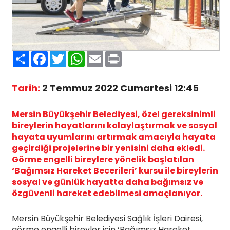
Paylaş
Facebook
Twitter
WhatsApp
Email
Print
Tarih:
2 Temmuz 2022 Cumartesi 12:45
Mersin Büyükşehir Belediyesi, özel gereksinimli
bireylerin hayatlarını kolaylaştırmak ve sosyal
hayata uyumlarını artırmak amacıyla hayata
geçirdiği projelerine bir yenisini daha ekledi.
Görme engelli bireylere yönelik başlatılan
‘Bağımsız Hareket Becerileri’ kursu ile bireylerin
sosyal ve günlük hayatta daha bağımsız ve
özgüvenli hareket edebilmesi amaçlanıyor.
Mersin Büyükşehir Belediyesi Sağlık İşleri Dairesi,
görme engelli bireyler için ‘Bağımsız Hareket