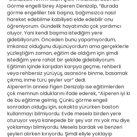
Görme engelli birey Alperen Denizalp, “Burada
görme engelliler tek başına, bağımsızca nasıl
hareket edebilme kabiliyeti elde edebilir onu
öğreniyorum. Gündelik hayatımda çok yardımcı
oluyor. Yani kendi başıma istediğim yere
gidebiliyorum. Önceden bunu yapamıyordum,
imkansız olduğunu düşünüyordum ama gerçeklerle
yüzleştiğim zaman, eğitim de aldığım için şimdi
istediğim yere rahat bir şekilde gidebiliyorum.
Eğitimin içinde karşıdan karşıya geçme, rehberli
veya rehbersiz yürüyüş, asansöre binme, basamak
çıkma, inme türü şeyler var” dedi.
Alperen’in annesi Figen Denizalp ise eğitimlerden
çok memnun olduklarını ifade ederek, “Alperen iyi ki
de bu eğitime gelmiş. Çünkü görme engeli
sonradan olduğu için, sokakta yürürken baston
kullanmayı bilmiyordu. Evde mesela birden yere
oturuyor veya kanepede bir şey var mı yok mu diye
yoklamayı bilmiyordu. Mesela bardak ve benzeri
şeyleri alırken kırıyordu. Şimdi eliyle yoklayıp