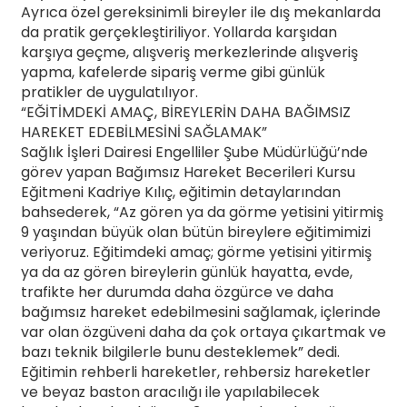
Ayrıca özel gereksinimli bireyler ile dış mekanlarda
da pratik gerçekleştiriliyor. Yollarda karşıdan
karşıya geçme, alışveriş merkezlerinde alışveriş
yapma, kafelerde sipariş verme gibi günlük
pratikler de uygulatılıyor.
“EĞİTİMDEKİ AMAÇ, BİREYLERİN DAHA BAĞIMSIZ
HAREKET EDEBİLMESİNİ SAĞLAMAK”
Sağlık İşleri Dairesi Engelliler Şube Müdürlüğü’nde
görev yapan Bağımsız Hareket Becerileri Kursu
Eğitmeni Kadriye Kılıç, eğitimin detaylarından
bahsederek, “Az gören ya da görme yetisini yitirmiş
9 yaşından büyük olan bütün bireylere eğitimimizi
veriyoruz. Eğitimdeki amaç; görme yetisini yitirmiş
ya da az gören bireylerin günlük hayatta, evde,
trafikte her durumda daha özgürce ve daha
bağımsız hareket edebilmesini sağlamak, içlerinde
var olan özgüveni daha da çok ortaya çıkartmak ve
bazı teknik bilgilerle bunu desteklemek” dedi.
Eğitimin rehberli hareketler, rehbersiz hareketler
ve beyaz baston aracılığı ile yapılabilecek