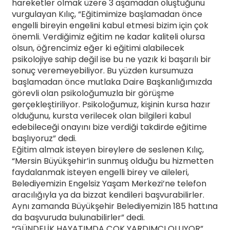
hareketler olmak üzere 3 aşamadan oluştuğunu
vurgulayan Kılıç, “Eğitimimize başlamadan önce
engelli bireyin engelini kabul etmesi bizim için çok
önemli. Verdiğimiz eğitim ne kadar kaliteli olursa
olsun, öğrencimiz eğer ki eğitimi alabilecek
psikolojiye sahip değil ise bu ne yazık ki başarılı bir
sonuç veremeyebiliyor. Bu yüzden kursumuza
başlamadan önce mutlaka Daire Başkanlığımızda
görevli olan psikoloğumuzla bir görüşme
gerçekleştiriliyor. Psikoloğumuz, kişinin kursa hazır
olduğunu, kursta verilecek olan bilgileri kabul
edebileceği onayını bize verdiği takdirde eğitime
başlıyoruz” dedi.
Eğitim almak isteyen bireylere de seslenen Kılıç,
“Mersin Büyükşehir’in sunmuş olduğu bu hizmetten
faydalanmak isteyen engelli birey ve aileleri,
Belediyemizin Engelsiz Yaşam Merkezi’ne telefon
aracılığıyla ya da bizzat kendileri başvurabilirler.
Aynı zamanda Büyükşehir Belediyemizin 185 hattına
da başvuruda bulunabilirler” dedi.
“GÜNDELİK HAYATIMDA ÇOK YARDIMCI OLUYOR”