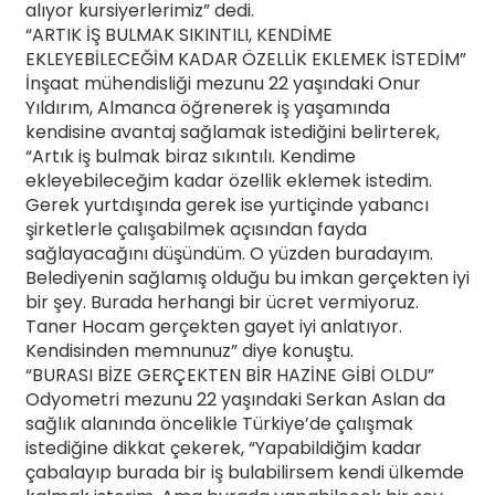
alıyor kursiyerlerimiz” dedi.
“ARTIK İŞ BULMAK SIKINTILI, KENDİME
EKLEYEBİLECEĞİM KADAR ÖZELLİK EKLEMEK İSTEDİM”
İnşaat mühendisliği mezunu 22 yaşındaki Onur
Yıldırım, Almanca öğrenerek iş yaşamında
kendisine avantaj sağlamak istediğini belirterek,
“Artık iş bulmak biraz sıkıntılı. Kendime
ekleyebileceğim kadar özellik eklemek istedim.
Gerek yurtdışında gerek ise yurtiçinde yabancı
şirketlerle çalışabilmek açısından fayda
sağlayacağını düşündüm. O yüzden buradayım.
Belediyenin sağlamış olduğu bu imkan gerçekten iyi
bir şey. Burada herhangi bir ücret vermiyoruz.
Taner Hocam gerçekten gayet iyi anlatıyor.
Kendisinden memnunuz” diye konuştu.
“BURASI BİZE GERÇEKTEN BİR HAZİNE GİBİ OLDU”
Odyometri mezunu 22 yaşındaki Serkan Aslan da
sağlık alanında öncelikle Türkiye’de çalışmak
istediğine dikkat çekerek, “Yapabildiğim kadar
çabalayıp burada bir iş bulabilirsem kendi ülkemde