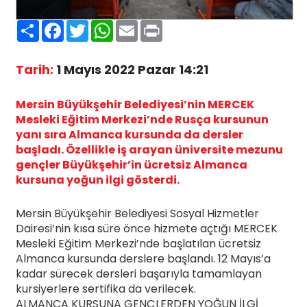
Paylaş
Facebook
Twitter
WhatsApp
Email
Print
Tarih:
1 Mayıs 2022 Pazar 14:21
Mersin Büyükşehir Belediyesi’nin MERCEK
Mesleki Eğitim Merkezi’nde Rusça kursunun
yanı sıra Almanca kursunda da dersler
başladı. Özellikle iş arayan üniversite mezunu
gençler Büyükşehir’in ücretsiz Almanca
kursuna yoğun ilgi gösterdi.
Mersin Büyükşehir Belediyesi Sosyal Hizmetler
Dairesi’nin kısa süre önce hizmete açtığı MERCEK
Mesleki Eğitim Merkezi’nde başlatılan ücretsiz
Almanca kursunda derslere başlandı. 12 Mayıs’a
kadar sürecek dersleri başarıyla tamamlayan
kursiyerlere sertifika da verilecek.
ALMANCA KURSUNA GENÇLERDEN YOĞUN İLGİ