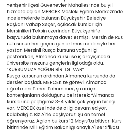
Yenişehir ilçesi Güvenevler Mahallesi’nde bu yıl
hizmete açılan MERCEK Mesleki Eğitim Merkezi’nde
incelemelerde bulunan Büyükşehir Belediye
Başkanı Vahap Seçer, açılacak kurslar için
Mersinlileri Teksin üzerinden Büyükşehir’e
başvuruda bulunmaya davet etmişti. Mersin’de Rus
nüfusunun her geçen gün artması nedeniyle her
yaştan Mersinli Rusça kursuna yoğun ilgi
gösterirken, Almanca kursu ise iş arayışındaki
üniversite mezunu gençlerin ilgi odağı oldu.
“KURSUMUZA YOĞUN BİR İLGİ VAR”
Rusça kursunun ardından Almanca kursunda da
dersler başladı. MERCEK’te görevli Almanca
öğretmeni Taner Tohumcuer, şu an için
kontenjanların dolduğunu belirterek; “Almanca
kurslarına geçtiğimiz 3-4 yıldır çok yoğun bir ilgi
var. MERCEK özelinde de o ilgi devam ediyor.
Kalabalığız. Biz A1’le başlıyoruz. Şu an temel
öğreniyoruz. Açılan bu kurs 12 Mayıs’ta bitiyor. Kurs
bitiminde Milli Eğitim Bakanlığı onaylı A1 sertifikası