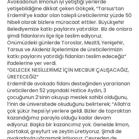
Avokadonun limonun iyi yetiştiği yerlerde
yetişebildiğine dikkat çeken Gökçek, “Tarsus’tan
Erdemli’ye kadar olan talepli üreticilerimiz yüzde 50
hibeli olarak bizlere müracaat ettiler. Büyükşehir
Belediyemize katkı paylarını yatırdılar. Biz de onlara
şimdi fidanlarını ilçe ilçe teslim ediyoruz.
Önümüzdeki günlerde Toroslar, Mezitli, Yenişehir,
Tarsus ve Akdeniz ilçelerimize de üreticilerimizin
katkı paylarını yatırdığı fidanları teslim edeceğiz”
ifadelerine yer verdi.
“GELECEK NESİLLERİMİZ İÇİN MECBUR ÇALIŞACAĞIZ,
ÜRETECEĞİZ”
Erdemli’de avokado fidanı desteğinden yararlanan
üreticilerden 52 yaşındaki Hatice Aydın, 3
çocuğunun 2’sinin okuyup meslek sahibi olduğunu,
1’inin de üniversitede okuduğunu belirterek; “Allah’a
çok şükür hepsi iyi yerlere geldi. Bizler de topraktan
kazandığımız parayla olduğu kadar devam
ediyoruz. Başka bir kazancımız yok. Genelde limon,
portakal, greyfurt ve zeytin üretiyoruz. Şimdi de
avokadoyla uğraşmak istiyoruz. Çevreden de