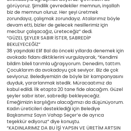
görüyoruz. Şimdilik çevredekiler memnun, inşallah
biz de memnun oluruz. Her şeyi üretmek
zorundayız, çalışmak zorundayız. Atalarımız böyle
devam etti, bizler de gelecek nesillerimiz için
mecbur çalışacağız, üreteceğiz” dedi.
“GÜZEL ŞEYLER SABIR İSTER, SABREDİP
BEKLEYECEĞİZ”
38 yaşındaki Elif Bal da önceki yıllarda denemek için
avokado fidanı diktiklerini vurgulayarak, “Kendimi
bildim bileli tarımla uğraşıyorum. Denedim, tattım.
Çocuklarım da avokadoyu çok seviyor. Biz de çok
seviyoruz. Belediyemizin de böyle bir kampanyasını
duyduk, yararlanmak istedik. Müracaatımız da
kabul edildi. İlk etapta 20 tane fide alacağım. Güzel
şeyler sabır ister, sabredip bekleyeceğiz.
Emeğimizin karşılığını alacağımızı da düşünüyorum.
Kadın üreticileri desteklediği için Belediye
Başkanımız Sayın Vahap Seçer’e de ayrıca
teşekkür ediyoruz” diye konuştu.
“KADINLARIMIZ DA BU İŞİ YAPSIN VE ÜRETİM ARTSIN