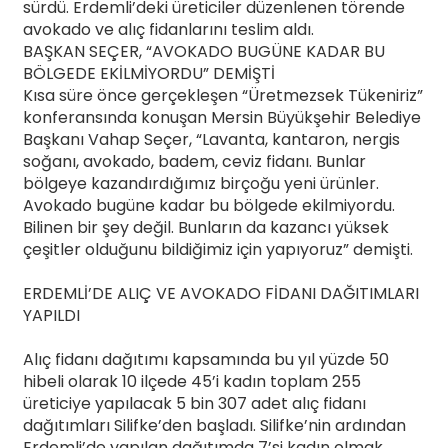
sürdü. Erdemli’deki üreticiler düzenlenen törende
avokado ve alıç fidanlarını teslim aldı.
BAŞKAN SEÇER, “AVOKADO BUGÜNE KADAR BU
BÖLGEDE EKİLMİYORDU” DEMİŞTİ
Kısa süre önce gerçekleşen “Üretmezsek Tükeniriz”
konferansında konuşan Mersin Büyükşehir Belediye
Başkanı Vahap Seçer, “Lavanta, kantaron, nergis
soğanı, avokado, badem, ceviz fidanı. Bunlar
bölgeye kazandırdığımız birçoğu yeni ürünler.
Avokado bugüne kadar bu bölgede ekilmiyordu.
Bilinen bir şey değil. Bunların da kazancı yüksek
çeşitler olduğunu bildiğimiz için yapıyoruz” demişti.
ERDEMLİ’DE ALIÇ VE AVOKADO FİDANI DAĞITIMLARI
YAPILDI
Alıç fidanı dağıtımı kapsamında bu yıl yüzde 50
hibeli olarak 10 ilçede 45’i kadın toplam 255
üreticiye yapılacak 5 bin 307 adet alıç fidanı
dağıtımları Silifke’den başladı. Silifke’nin ardından
Erdemli’de yapılan dağıtımda 7’si kadın olmak