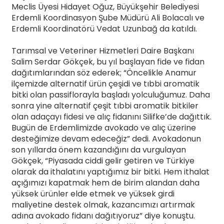
Meclis Üyesi Hidayet Oğuz, Büyükşehir Belediyesi
Erdemli Koordinasyon Şube Müdürü Ali Bolacalı ve
Erdemli Koordinatörü Vedat Uzunbağ da katıldı.
Tarımsal ve Veteriner Hizmetleri Daire Başkanı
Salim Serdar Gökçek, bu yıl başlayan fide ve fidan
dağıtımlarından söz ederek; “Öncelikle Anamur
ilçemizde alternatif ürün çeşidi ve tıbbi aromatik
bitki olan passiflorayla başladı yolculuğumuz. Daha
sonra yine alternatif çeşit tıbbi aromatik bitkiler
olan adaçayı fidesi ve alıç fidanını Silifke’de dağıttık.
Bugün de Erdemlimizde avokado ve alıç üzerine
desteğimize devam edeceğiz” dedi. Avokadonun
son yıllarda önem kazandığını da vurgulayan
Gökçek, “Piyasada ciddi gelir getiren ve Türkiye
olarak da ithalatını yaptığımız bir bitki. Hem ithalat
açığımızı kapatmak hem de birim alandan daha
yüksek ürünler elde etmek ve yüksek girdi
maliyetine destek olmak, kazancımızı artırmak
adına avokado fidanı dağıtıyoruz” diye konuştu.