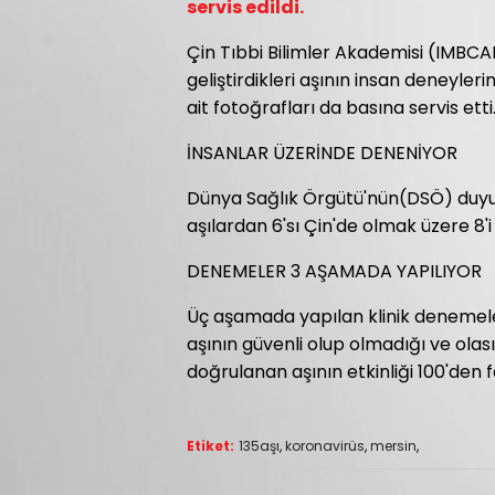
servis edildi.
Çin Tıbbi Bilimler Akademisi (IMBCAM
geliştirdikleri aşının insan deneyle
ait fotoğrafları da basına servis etti
İNSANLAR ÜZERİNDE DENENİYOR
Dünya Sağlık Örgütü'nün(DSÖ) duyurd
aşılardan 6'sı Çin'de olmak üzere 8'
DENEMELER 3 AŞAMADA YAPILIYOR
Üç aşamada yapılan klinik denemeler
aşının güvenli olup olmadığı ve olası 
doğrulanan aşının etkinliği 100'den f
Etiket:
135aşı
,
koronavirüs
,
mersin
,