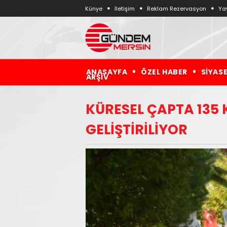
Künye
İletişim
Reklam Rezervasyon
Yay
ANASAYFA
ÖZEL HABER
SİYAS
ARŞİV
KÜRESEL ÇAPTA 135 
GELİŞTİRİLİYOR