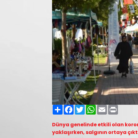
Paylaş
Facebook
Twitter
WhatsApp
Email
Print
Dünya genelinde etkili olan koro
yaklaşırken, salgının ortaya çıkt