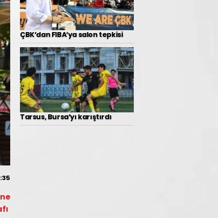
ÇBK’dan FIBA’ya salon tepkisi
Tarsus, Bursa’yı karıştırdı
:35
ine
afı