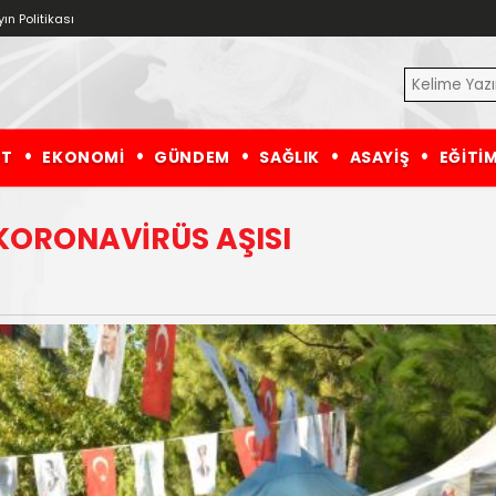
ın Politikası
ET
EKONOMİ
GÜNDEM
SAĞLIK
ASAYİŞ
EĞİTİ
KORONAVİRÜS AŞISI