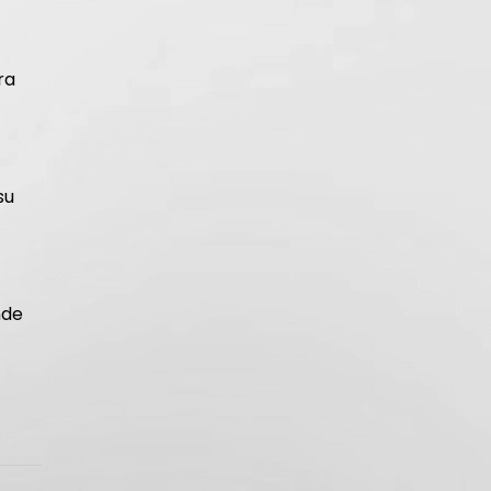
ra
su
nde