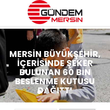
MERSİN BÜYÜKŞEHİR,
İÇERİSİNDE ŞEKER
BULUNAN 60 BİN
BESLENME KUTUSU
DAĞITTI