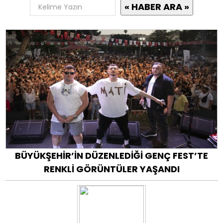
BÜYÜKŞEHİR’İN DÜZENLEDİĞİ GENÇ FEST’TE
RENKLİ GÖRÜNTÜLER YAŞANDI