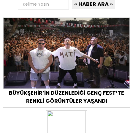
BÜYÜKŞEHİR’İN DÜZENLEDİĞİ GENÇ FEST’TE
RENKLİ GÖRÜNTÜLER YAŞANDI