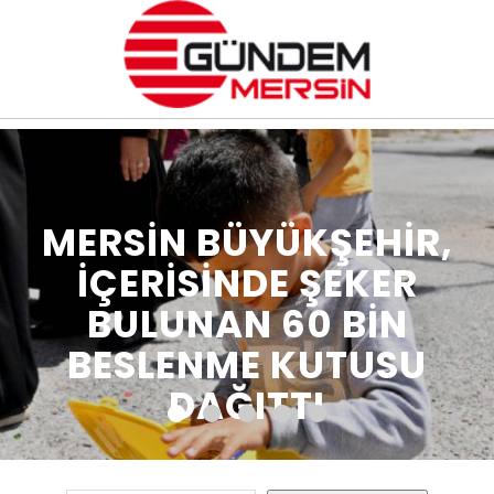
MERSİN BÜYÜKŞEHİR,
İÇERİSİNDE ŞEKER
BULUNAN 60 BİN
BESLENME KUTUSU
DAĞITTI