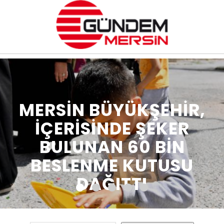
MERSİN BÜYÜKŞEHİR,
İÇERİSİNDE ŞEKER
BULUNAN 60 BİN
BESLENME KUTUSU
DAĞITTI