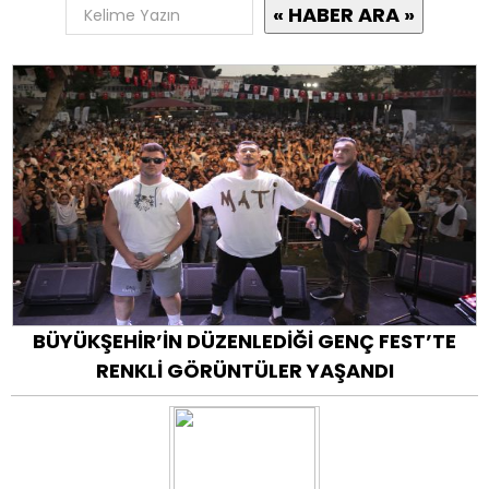
BÜYÜKŞEHİR’İN DÜZENLEDİĞİ GENÇ FEST’TE
RENKLİ GÖRÜNTÜLER YAŞANDI