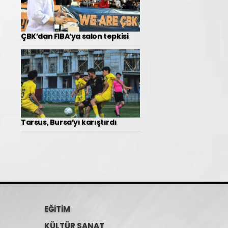
ÇBK’dan FIBA’ya salon tepkisi
Tarsus, Bursa’yı karıştırdı
EĞİTİM
KÜLTÜR SANAT