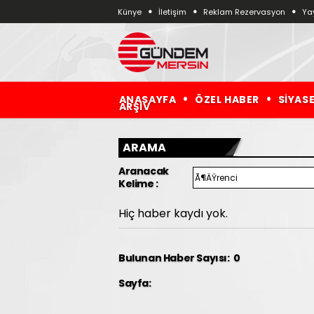
Künye
İletişim
Reklam Rezervasyon
Yay
ANASAYFA
ÖZEL HABER
SİYAS
ARŞİV
ARAMA
Aranacak
Kelime :
Hiç haber kaydı yok.
Bulunan Haber Sayısı: 0
Sayfa: